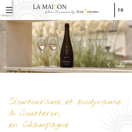
FR
Humberger Toggle Menu
Slowtourisme et biodynamie
à Courteron,
en Champagne